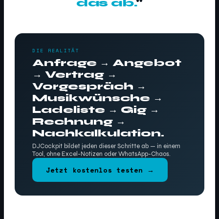
das ab.
"
DIE REALITÄT
Anfrage → Angebot
→ Vertrag →
Vorgespräch →
Musikwünsche →
Ladeliste → Gig →
Rechnung →
Nachkalkulation.
DJCockpit bildet jeden dieser Schritte ab — in einem
Tool, ohne Excel-Notizen oder WhatsApp-Chaos.
Jetzt kostenlos testen →