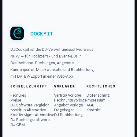
DJ
COCKPIT
DJCockpit ist die DJ-Verwaltungssoftware aus
NRW — für Hochzeits- und Event-DJs in
Deutschland. Buchungen, Angebote,
Kundenportal, Musikwünsche und Buchhaltung
mit DATEV-Export in einer Web-App.
SCHNELLZUGRIFF
VORLAGEN
RECHTLICHES
Features
Vertrag Vorlage
Datenschutz
Preise
Rechnungsvorlage
Impressum
DJ Software Vergleich
Angebot Vorlage
AGB
bookitup Alternative
Fragebogen
Kontakt
Kreativ.Mgmt Alternative
DJ Buchhaltung
DJ Buchungssoftware
DJ CRM