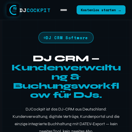
DJ
COCKPIT
Kostenlos starten →
DJ CRM Software
DJ CRM —
Kundenverwaltu
ng &
Buchungsworkfl
ow für DJs.
DJCockpit ist das DJ-CRM aus Deutschland:
Kundenverwaltung, digitale Verträge, Kundenportal und die
einzige integrierte Buchhaltung mit DATEV-Export — kein
zweites Tool, kein zweites Abo.