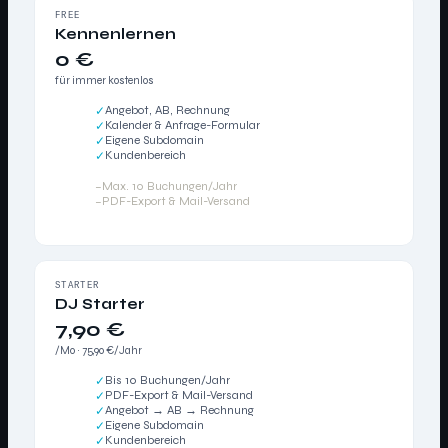
FREE
Kennenlernen
0 €
für immer kostenlos
Angebot, AB, Rechnung
✓
Kalender & Anfrage-Formular
✓
Eigene Subdomain
✓
Kundenbereich
✓
Max. 10 Buchungen/Jahr
–
PDF-Export & Mail-Versand
–
STARTER
DJ Starter
7,90 €
/Mo · 75,90 €/Jahr
Bis 10 Buchungen/Jahr
✓
PDF-Export & Mail-Versand
✓
Angebot → AB → Rechnung
✓
Eigene Subdomain
✓
Kundenbereich
✓