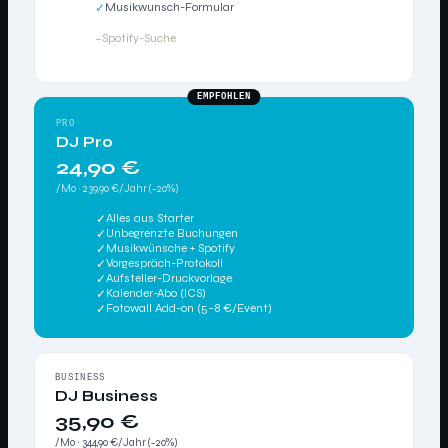
Musikwunsch-Formular
✓
Spotify-Suche
–
EMPFOHLEN
PRO
DJ Pro
24,90 €
/Mo · 239,90 €/Jahr (−20%)
Alles aus Starter
✓
Unbegrenzte Buchungen
✓
Musikwünsche + Spotify
✓
Vorgespräch-Protokoll
✓
Aufsteller-Druckvorlage
✓
Kalender-Abo (ICS)
✓
Fotowall Add-on (5–8 €/Event)
✓
BUSINESS
DJ Business
35,90 €
/Mo · 344,90 €/Jahr (−20%)