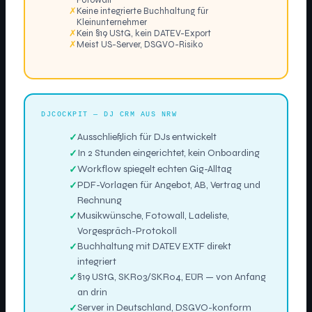
Fotowall
✗
Keine integrierte Buchhaltung für
Kleinunternehmer
✗
Kein §19 UStG, kein DATEV-Export
✗
Meist US-Server, DSGVO-Risiko
DJCOCKPIT — DJ CRM AUS NRW
Ausschließlich für DJs entwickelt
In 2 Stunden eingerichtet, kein Onboarding
Workflow spiegelt echten Gig-Alltag
PDF-Vorlagen für Angebot, AB, Vertrag und
Rechnung
Musikwünsche, Fotowall, Ladeliste,
Vorgespräch-Protokoll
Buchhaltung mit DATEV EXTF direkt
integriert
§19 UStG, SKR03/SKR04, EÜR — von Anfang
an drin
Server in Deutschland, DSGVO-konform