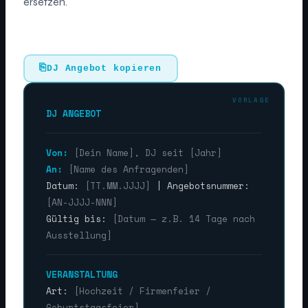
ersetzen.
⎘
DJ Angebot kopieren
DJ ANGEBOT
Von:
[Dein Name], DJ seit [Jahr]
An:
[Name des Anfragenden]
Datum:
[TT.MM.JJJJ]
| Angebotsnummer:
[AN-JJJJ-NNN]
Gültig bis:
[Datum — z.B. 14 Tage nach
Ausstellung]
VERANSTALTUNG
Art:
[Hochzeit / Firmenfeier /
Geburtstagsfeier]