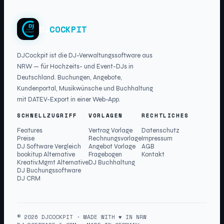
DJ
COCKPIT
DJCockpit ist die DJ-Verwaltungssoftware aus
NRW — für Hochzeits- und Event-DJs in
Deutschland. Buchungen, Angebote,
Kundenportal, Musikwünsche und Buchhaltung
mit DATEV-Export in einer Web-App.
SCHNELLZUGRIFF
VORLAGEN
RECHTLICHES
Features
Vertrag Vorlage
Datenschutz
Preise
Rechnungsvorlage
Impressum
DJ Software Vergleich
Angebot Vorlage
AGB
bookitup Alternative
Fragebogen
Kontakt
Kreativ.Mgmt Alternative
DJ Buchhaltung
DJ Buchungssoftware
DJ CRM
© 2026 DJCOCKPIT · MADE WITH ♥ IN NRW