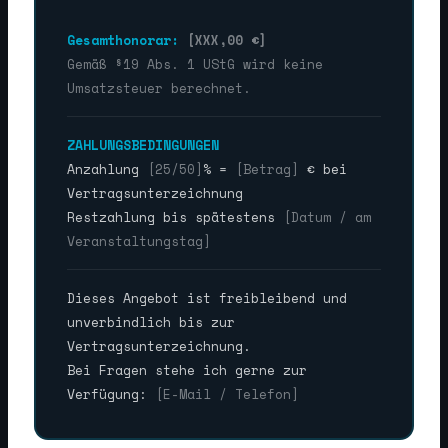
Gesamthonorar:
[XXX,00 €]
Gemäß §19 Abs. 1 UStG wird keine
Umsatzsteuer berechnet.
ZAHLUNGSBEDINGUNGEN
Anzahlung
[25/50]
% =
[Betrag]
€ bei
Vertragsunterzeichnung
Restzahlung bis spätestens
[Datum / am
Veranstaltungstag]
Dieses Angebot ist freibleibend und
unverbindlich bis zur
Vertragsunterzeichnung.
Bei Fragen stehe ich gerne zur
Verfügung:
[E-Mail / Telefon]