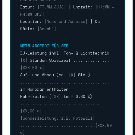
Datum:
[TT.MM.JJJJ]
| Uhrzeit:
[HH:MM –
HH:MM Uhr]
Location:
[Name und Adresse]
| Ca.
Gäste:
[Anzahl]
MEIN ANGEBOT FÜR SIE
DJ-Leistung inkl. Ton- & Lichttechnik ·
[X]
Stunden Spielzeit ...............
[XXX,00 €]
Auf- und Abbau (ca.
[X]
Std.)
.....................................
im Honorar enthalten
Fahrtkosten (
[XX]
km × 0,30 €)
..................................
[XX,00 €]
[Sonderleistung, z.B. Fotowall]
.............................. [XXX,00
€]